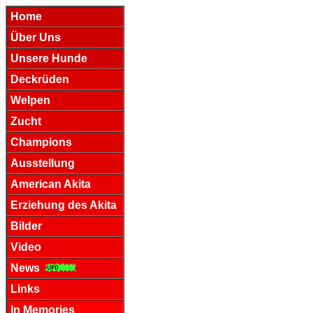
Home
Über Uns
Unsere Hunde
Deckrüden
Welpen
Zucht
Champions
Ausstellung
American Akita
Erziehung des Akita
Bilder
Video
News
Links
In Memories