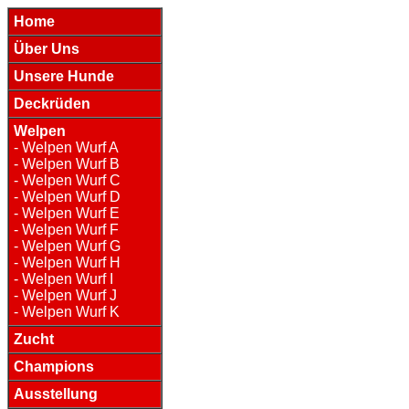
Home
Über Uns
Unsere Hunde
Deckrüden
Welpen
- Welpen Wurf A
- Welpen Wurf B
- Welpen Wurf C
- Welpen Wurf D
- Welpen Wurf E
- Welpen Wurf F
- Welpen Wurf G
- Welpen Wurf H
- Welpen Wurf I
- Welpen Wurf J
- Welpen Wurf K
Zucht
Champions
Ausstellung